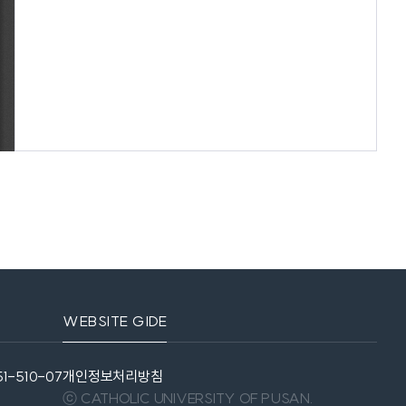
WEBSITE GIDE
1-510-07
개인정보처리방침
ⓒ CATHOLIC UNIVERSITY OF PUSAN.