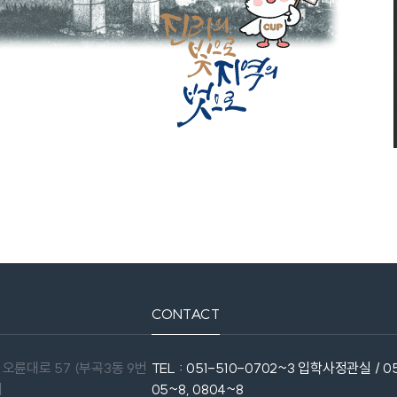
CONTACT
 오륜대로 57 (부곡3동 9번
TEL : 051-510-0702~3 입학사정관실 / 05
처
05~8, 0804~8