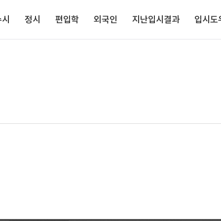
주메뉴로 가기
본문으로 가기
하단으로 가기
수시
정시
편입학
외국인
지난입시결과
입시도