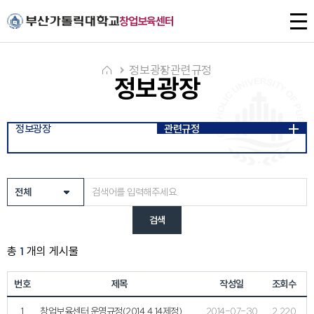
주메뉴로 가기
본문으로 가기
하단으로 가기
전
창업보육센터
체
메
뉴
정보광장
관련규정
정보광장
정보광장
관련규정
검색
총
1
개의 게시물
번호
제목
작성일
조회수
1
창업보육센터 운영규정(2014.4.14제정)
2014-07-30
2,220