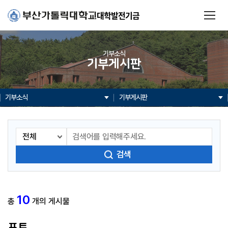
대학발전기금
기부소식
기부게시판
기부소식
기부게시판
검색
10
총
개의 게시물
포토