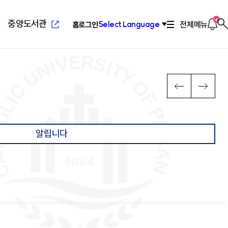
새
창
열
알
140
중앙도서관
전체메뉴
Select Language
홈
로그인
찾
림
림
기
새창열
념
위특별과정(야간)
설
치기구
고교교육기여대학지원사업
연혁/발전사
응용과학대학
부설교육기관
인터넷증명발급
다
PREV
NEXT
음
장
리학과
관(사피엔스관)
회
2010년대 ~ 현재
환경공학과
평생교육원
념
료학과
산원
연합회
2000년대 ~ 2009
환경행정학과
국제교육원
메
발전 계획
학과
1990 ~ 1999
컴퓨터공학과
뉴
계획
학과
1960 ~ 1989
소프트웨어학과
알립니다
영학과
활교육관
컴퓨터정보공학과
로
대대
소방방재학과
새창열
람
학교법인성모학원
육원
이
담·장애소수학생지원센
동
공학부
습개발센터
진센터
창업지원센터
공학부
구소
산학협력단