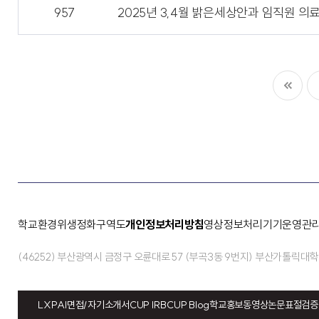
957
2025년 3,4월 밝은세상안과 임직원 
학교환경위생정화구역도
개인정보처리방침
영상정보처리기기운영관
(46252) 부산광역시 금정구 오륜대로 57 (부곡3동 9번지) 부산가톨릭대
LXP
AI면접/자기소개서
CUP IRB
CUP Blog
학교홍보동영상
논문표절검증