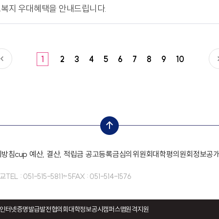
의료복지 우대혜택을 안내드립니다.
1
2
3
4
5
6
7
8
9
10
top
리방침
cup 예산, 결산, 적립금 공고
등록금심의위원회
대학평의원회
정보공
학교
TEL : 051-515-5811~5
FAX : 051-514-1576
인터넷증명발급
발전협의회
대학정보공시
캠퍼스맵
원격지원