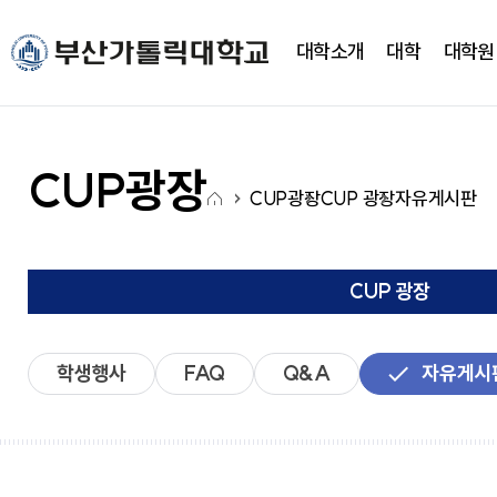
주메뉴로 가기
본문으로 가기
하단으로 가기
대학소개
대학
대학원
대학소개
대학
대학기구
캠퍼스생활
CUP광장
국고사업
총장실
간호대학
대학조직
학사정보
CUP 광장
대학혁신지원사업(CUP
CUP광장
홈
새로운 도전을 향한 걸음에
새로운 도전을 향한 걸음에
새로운 도전을 향한 걸음에
새로운 도전을 향한 걸음에
새로운 도전을 향한 걸음에
새로운 도전을 향한 걸음에
CUP광장
CUP 광장
자유게시판
약력
간호학과
학사일정
학생행사
아
발맞춰 함께하는 대학교
발맞춰 함께하는 대학교
발맞춰 함께하는 대학교
발맞춰 함께하는 대학교
발맞춰 함께하는 대학교
발맞춰 함께하는 대학교
취임사
노인복지보건학과
학사정보시스템
FAQ
이
통합인재양성관리시스템
Q&A
LXP
자유게시판
콘
CUP 광장
학사안내
언론영상게시판
비교과가이드북
학교상징
비교과 월별 계획
온라인 서식
학생행사
FAQ
Q&A
자유게시
심볼마크
사회과학대학
전용컬러
로고타입
시그니처
경영학과
앰블램
유통마케팅학과
UI메뉴얼
경영정보학과
부설연구소
학교상징
사회복지학과