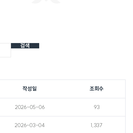
회사연구소
산학협력단
산학협력센터
보동영상
현장실습지원센터
공동기기센터
기업지원센터
보동영상
부산가톨릭상담센터
라파엘노인데이케어센터
검색
언어청각임상센터
호스피스완화케어센터
AI융합센터
방사선능분석센터
진단검사연구센터
체외진단의료기기 실증지원센터
전문방사선사교육센터
치과기술혁신센터
작성일
조회수
적정기술연구소
인권성평등센터
KS바이오분석센터
사상여성인력개발센터
부산강서구정신건강복지센터
2026-05-06
93
새창열림
복이음센터
2026-03-04
1,337