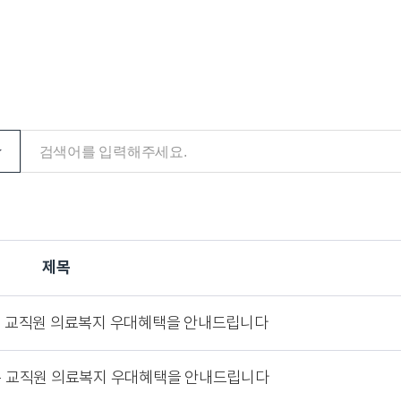
음악교육원
부산교
부산가톨릭신학원
찾아오시는길
학교홍
교통안내
학교홍
캠퍼스 맵
제목
새창열림
새창열림
발전협의회사무국
비서실
하는 교직원 의료복지 우대혜택을 안내드립니다
새창열림
대학통합성과관리센터
중독회
하는 교직원 의료복지 우대혜택을 안내드립니다