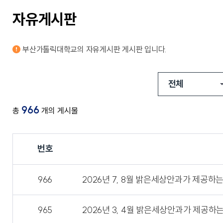
교가
사회복지상담심리학과
자유게시판
상담심리학과
간호과학연구소
글로벌한국학부
보건과학연구소
교내전화번호
미래설계융합학부
병원경영컨설팅연구소
응용과학연구소
부산가톨릭대학교의
자유게시판
게시판 입니다.
경영사회복지연구소
행정부서
인문학연구소
대학/학과
신앙과삶연구소
기타
대학중점융합연구소
교양교육연구소
966
총
개의 게시물
번호
창업지원단
(창업보육센터)
966
2026년 7, 8월 밝은세상안과가 제공
사회공헌단
965
2026년 3, 4월 밝은세상안과가 제공