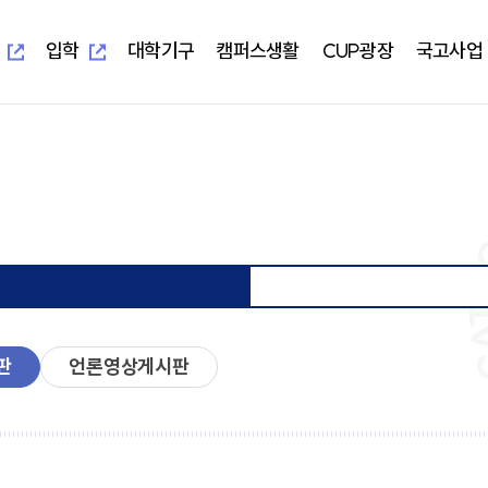
새
새
창
창
열
열
입학
대학기구
캠퍼스생활
CUP광장
국고사업
림
림
새창열림
새창열림
-UIS)
개교 기념 사업
보건과학대학
대학본부
학생편의정보안내
알립니다
지역혁신중심 대학지원체계(RISE)
대학이
학사학
부속시
학생자
임상병리학과
교무처
학생생활교육관(기숙사)
일반공지
교육 헌
임상병
중앙도서
총학생
물리치료학과
학생처
식당&매점
학사공지
대학이
물리치
정보전
동아리
방사선학과
기획처
식단표
장학공지
중장기 
방사선
신문사
치기공학과
사무처
CUP GYM
행사모집
특성화
치기공
방송국
병원경영학과
교목처
인터넷증명발급
언론보도
병원경
학생생
언어청각치료학과
입학처
국제학생증발급신청
포토포커스
예비군
규정집
대학요
산업안전보건학과
국제교류처
서울디지털대학교
취업정보
성서교
연구처
Office 365
연구정보
학생상
개인정보 목적 외 이용 및 제3자
터
판
언론영상게시판
교양대학
자율전
제공
교수학
건강증
진로취
인성교양학부
자율전
협력교육기관
협력연