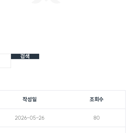
회사연구소
산학협력단
산학협력센터
보동영상
현장실습지원센터
공동기기센터
기업지원센터
보동영상
부산가톨릭상담센터
라파엘노인데이케어센터
언어청각임상센터
호스피스완화케어센터
검색
AI융합센터
방사선능분석센터
진단검사연구센터
체외진단의료기기 실증지원센터
전문방사선사교육센터
치과기술혁신센터
적정기술연구소
인권성평등센터
KS바이오분석센터
작성일
조회수
사상여성인력개발센터
부산강서구정신건강복지센터
새창열림
복이음센터
2026-05-26
80