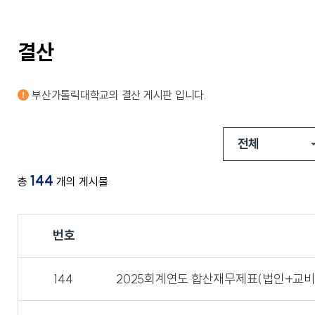
교가
사회복지상담심리학과
상담심리학과
간호과학연구소
글로벌한국학부
보건과학연구소
교내전화번호
결산
미래설계융합학부
병원경영컨설팅연구소
응용과학연구소
경영사회복지연구소
행정부서
인문학연구소
대학/학과
부산가톨릭대학교의
결산
게시판 입니다.
신앙과삶연구소
기타
대학중점융합연구소
교양교육연구소
144
총
개의 게시물
창업지원단
(창업보육센터)
번호
사회공헌단
144
2025회계연도 합산재무제표(법인+교비