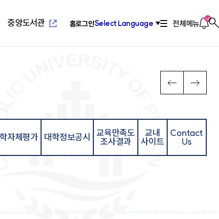
새
창
열
알
141
중앙도서관
전체메뉴
Select Language
홈
로그인
찾
림
림
기
새창열
념
위특별과정(야간)
설
치기구
고교교육기여대학지원사업
연혁/발전사
응용과학대학
부설교육기관
인터넷증명발급
이
다
PREV
NEXT
전
음
장
리학과
관(사피엔스관)
회
2010년대 ~ 현재
환경공학과
평생교육원
념
료학과
산원
연합회
2000년대 ~ 2009
환경행정학과
국제교육원
메
메
발전 계획
학과
1990 ~ 1999
컴퓨터공학과
뉴
뉴
계획
학과
1960 ~ 1989
소프트웨어학과
영학과
활교육관
컴퓨터정보공학과
교육만족도
교내
Contact
로
로
학자체평가
대학정보공시
대대
소방방재학과
조사결과
사이트
Us
새창열
람
학교법인성모학원
육원
이
이
담·장애소수학생지원센
동
동
공학부
습개발센터
진센터
창업지원센터
공학부
구소
산학협력단