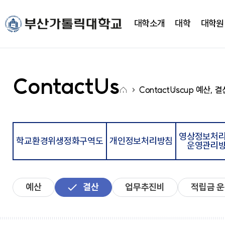
주메뉴로 가기
본문으로 가기
하단으로 가기
대학소개
대학
대학원
대학소개
대학
대학기구
캠퍼스생활
CUP광장
국고사업
총장실
간호대학
대학조직
학사정보
CUP 광장
대학혁신지원사업(CUP
ContactUs
홈
새로운 도전을 향한 걸음에
새로운 도전을 향한 걸음에
새로운 도전을 향한 걸음에
새로운 도전을 향한 걸음에
새로운 도전을 향한 걸음에
새로운 도전을 향한 걸음에
ContactUs
cup 예산, 
약력
간호학과
학사일정
학생행사
아
발맞춰 함께하는 대학교
발맞춰 함께하는 대학교
발맞춰 함께하는 대학교
발맞춰 함께하는 대학교
발맞춰 함께하는 대학교
발맞춰 함께하는 대학교
취임사
노인복지보건학과
학사정보시스템
FAQ
이
통합인재양성관리시스템
Q&A
LXP
자유게시판
콘
학사안내
언론영상게시판
영상정보처
학교환경위생정화구역도
개인정보처리방침
비교과가이드북
운영관리
학교상징
비교과 월별 계획
온라인 서식
심볼마크
사회과학대학
전용컬러
예산
결산
업무추진비
적립금 
로고타입
시그니처
경영학과
앰블램
유통마케팅학과
UI메뉴얼
경영정보학과
부설연구소
학교상징
사회복지학과