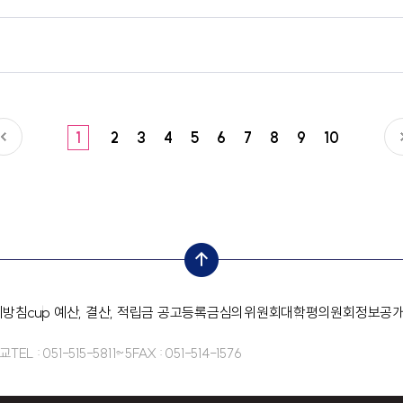
서
1
2
3
4
5
6
7
8
9
10
top
리방침
cup 예산, 결산, 적립금 공고
등록금심의위원회
대학평의원회
정보공
학교
TEL : 051-515-5811~5
FAX : 051-514-1576