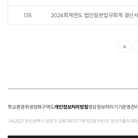
135
2024회계연도 법인일반업무회계 결산
학교환경위생정화구역도
개인정보처리방침
영상정보처리기기운영관
(46252) 부산광역시 금정구 오륜대로 57 (부곡3동 9번지) 부산가톨릭대