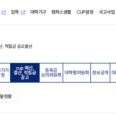
새
새
창
창
열
열
입학
대학기구
캠퍼스생활
CUP광장
국고사업
림
림
새창열림
새창열림
-UIS)
개교 기념 사업
보건과학대학
대학본부
학생편의정보안내
알립니다
지역혁신중심 대학지원체계(RISE)
대학이
학사학
부속시
학생자
결산, 적립금 공고
결산
임상병리학과
교무처
학생생활교육관(기숙사)
일반공지
교육 헌
임상병
중앙도서
총학생
물리치료학과
학생처
식당&매점
학사공지
대학이
물리치
정보전
동아리
방사선학과
기획처
식단표
장학공지
중장기 
방사선
신문사
치기공학과
사무처
CUP GYM
행사모집
특성화
치기공
방송국
cup 예산,
병원경영학과
교목처
인터넷증명발급
언론보도
병원경
학생생
리기기
등록금
결산, 적립금
대학평의원회
정보공개
대
언어청각치료학과
입학처
국제학생증발급신청
포토포커스
예비군
방침
심의위원회
규정집
대학요
공고
산업안전보건학과
국제교류처
서울디지털대학교
취업정보
성서교
연구처
Office 365
연구정보
학생상
개인정보 목적 외 이용 및 제3자
터
교양대학
자율전
제공
교수학
건강증
운용현황
진로취
인성교양학부
자율전
협력교육기관
협력연