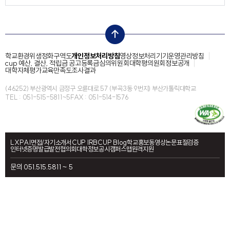
top
학교환경위생정화구역도
개인정보처리방침
영상정보처리기기운영관리방침
cup 예산, 결산, 적립금 공고
등록금심의위원회
대학평의원회
정보공개
대학자체평가
교육만족도조사결과
(46252) 부산광역시 금정구 오륜대로 57 (부곡3동 9번지) 부산가톨릭대학교
TEL : 051-515-5811~5
FAX : 051-514-1576
LXP
AI면접/자기소개서
CUP IRB
CUP Blog
학교홍보동영상
논문표절검증
인터넷증명발급
발전협의회
대학정보공시
캠퍼스맵
원격지원
문의 051.515.5811 ~ 5