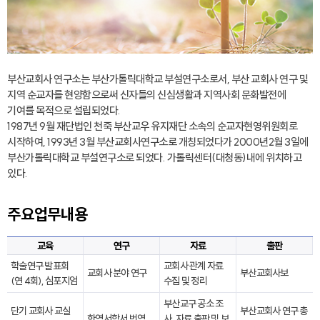
부산교회사 연구소는 부산가톨릭대학교 부설연구소로서, 부산 교회사 연구 및
지역 순교자를 현양함으로써 신자들의 신심생활과 지역사회 문화발전에
기여를 목적으로 설립되었다.
1987년 9월 재단법인 천죽 부산교우 유지재단 소속의 순교자현영위원회로
시작하여, 1993년 3월 부산교회사연구소로 개칭되었다가 2000년2월 3일에
부산가톨릭대학교 부설연구소로 되었다. 가톨릭센터(대청동)내에 위치하고
있다.
주요업무내용
교육
연구
자료
출판
학술연구 발표회
교회사 관계 자료
교회사 분야 연구
부산교회사보
(연 4회), 심포지엄
수집 및 정리
부산교구 공소 조
단기 교회사 교실
부산교회사 연구 총
한역서학서 번역
사, 자료 출판 및 보