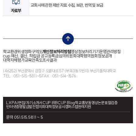
교회사에 관한 제반 자료 수집, 보관, 번역 및 보급
자료부
top
학교환경위생정화구역도
개인정보처리방침
영상정보처리기기운영관리방침
cup 예산, 결산, 적립금 공고
등록금심의위원회
대학평의원회
정보공개
대학자체평가
교육만족도조사결과
(46252) 부산광역시 금정구 오륜대로 57 (부곡3동 9번지) 부산가톨릭대학교
TEL : 051-515-5811~5
FAX : 051-514-1576
LXP
AI면접/자기소개서
CUP IRB
CUP Blog
학교홍보동영상
논문표절검증
인터넷증명발급
발전협의회
대학정보공시
캠퍼스맵
원격지원
문의 051.515.5811 ~ 5