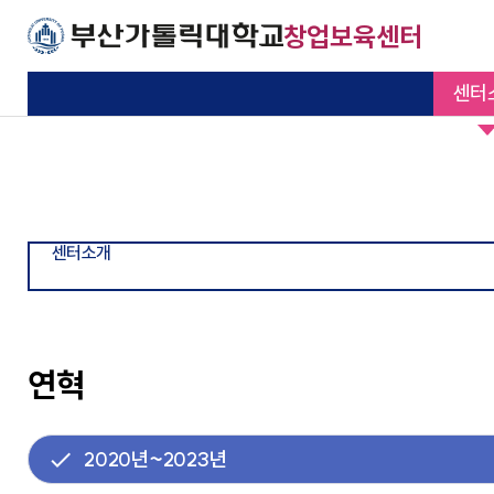
주메뉴로 가기
본문으로 가기
하단으로 가기
창업보육센터
센터
인사말
입주업체지원사업
입주안내
입주기업
공지사항
센터소개
지원사업안내
입주안내
입주기업소개
정보광장
기본이 충실한 대학
기본이 충실한 대학
기본이 충실한 대학
기본이 충실한 대학
기본이 충실한 대학
연혁
입주업체지원내역
입주절차
졸업기업
News
부산가톨릭대학교
부산가톨릭대학교
부산가톨릭대학교
부산가톨릭대학교
부산가톨릭대학교
센터소개
일반현황
입주문의
사업정보
조직도
자료실
연혁
찾아오시는 길
관련규정
Q&A게시판