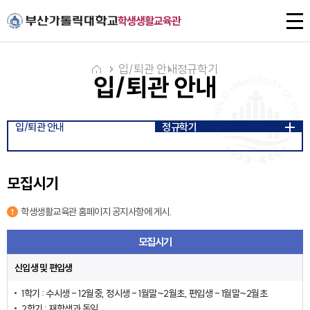
주메뉴로 가기
본문으로 가기
하단으로 가기
전
학생생활교육관
체
메
뉴
입/퇴관 안내
정규학기
입/퇴관 안내
입/퇴관 안내
정규학기
모집시기
학생생활교육관 홈페이지 공지사항에 게시.
모집시기
신입생 및 편입생
1학기 : 수시생 - 12월중, 정시생 - 1월말~2월초, 편입생 - 1월말~2월초
2학기 : 재학생과 동일