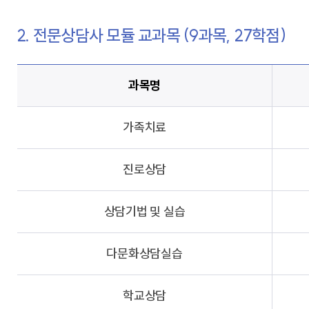
2. 전문상담사 모듈 교과목 (9과목, 27학점)
과목명
가족치료
진로상담
상담기법 및 실습
다문화상담실습
학교상담