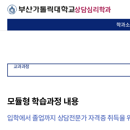
주메뉴로 가기
본문으로 가기
하단으로 가기
상담심리학과
학과소
교육목적과 목표
교과과정
학사일정
학생회 소개
공지사항
미래복지상담대학원
학과소개
교과과정
학사안내
학생활동
커뮤니티
대학원
기본이 충실한 대학
기본이 충실한 대학
기본이 충실한 대학
기본이 충실한 대학
기본이 충실한 대학
기본이 충실한 대학
교수소개
모듈형 학습과정
장학제도
동아리 소개
자료실
전공소개
부산가톨릭대학교
부산가톨릭대학교
부산가톨릭대학교
부산가톨릭대학교
부산가톨릭대학교
부산가톨릭대학교
교과과정
연혁
국제교류
교육시설
졸업생 동정
자유게시판
공지사항
진로와 취업
Q&A
자료실
모듈형 학습과정 내용
찾아오시는 길
포토&영상 갤러리
자유게시판
입학에서 졸업까지 상담전문가 자격증 취득을 