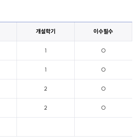
개설학기
이수필수
1
○
1
○
2
○
2
○