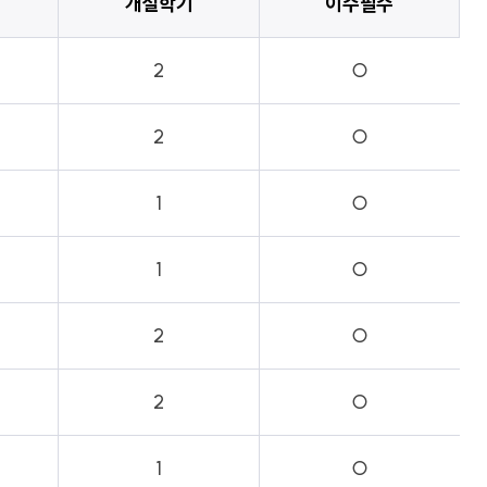
개설학기
이수필수
2
○
2
○
1
○
1
○
2
○
2
○
1
○