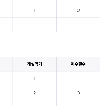
1
○
개설학기
이수필수
1
2
○