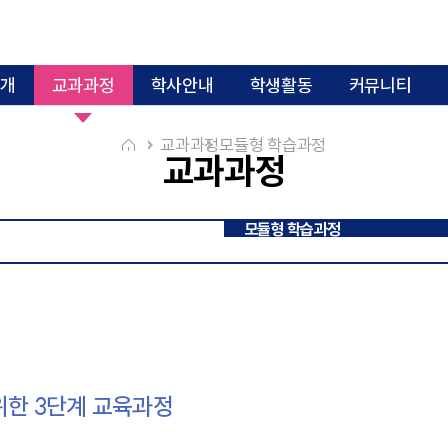
개
교과과정
학사안내
학생활동
커뮤니티
교과과정 이수체계도
미래복지상담대학원
교과목 개요
교과과정
모듈형 학습과정
교과과정
소개
교과과정
강점
자격증 및 진로
모듈형 학습과정
위한 3단계 교육과정