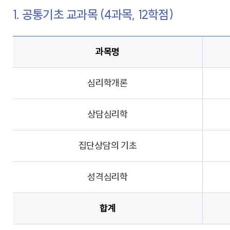
1. 공통기초 교과목 (4과목, 12학점)
과목명
심리학개론
상담심리학
집단상담의 기초
성격심리학
합계