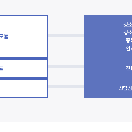
청소
청소
공모듈
중
임
듈
전
상담심