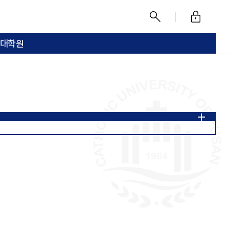
로
찾
그
기
대학원
인