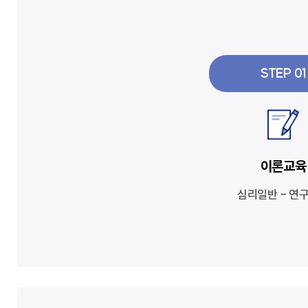
STEP 01
이론교육
심리일반 - 연