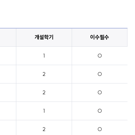
개설학기
이수필수
1
○
2
○
2
○
1
○
2
○