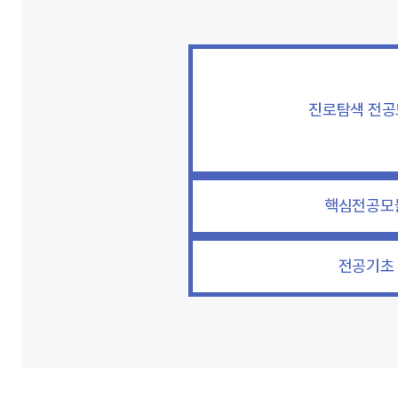
진로탐색 전
핵심전공모
전공기초