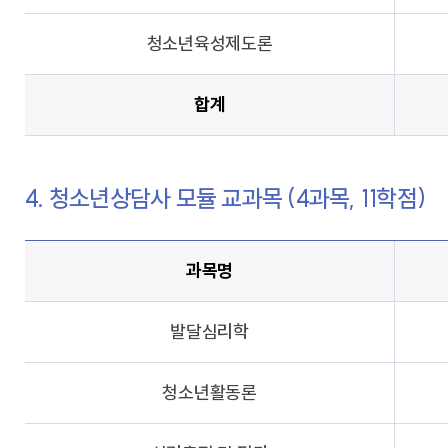
청소년육성제도론
합계
4. 청소년상담사 모듈 교과목 (4과목, 11학점)
과목명
발달심리학
청소년활동론