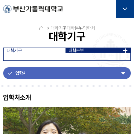
주메뉴로 가기
본문으로 가기
하단으로 가기
버튼
대학기구
대학본부
입학처
대학기구
홈
대학기구
대학본부
아
이
콘
입학처소개