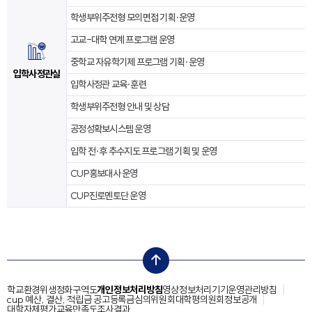
학생부위주전형 모의면접 기획·운영
고교-대학 연계 프로그램 운영
중학교 자유학기제 프로그램 기획·운영
입학사정관실
입학사정관 교육·훈련
학생부위주전형 안내 및 상담
공정성확보시스템 운영
입학 전·후 추수지도 프로그램 기획 및 운영
CUP홍보대사 운영
CUP진로멘토단 운영
top
학교환경위생정화구역도
개인정보처리방침
영상정보처리기기운영관리방침
cup 예산, 결산, 적립금 공고
등록금심의위원회
대학평의원회
정보공개
대학자체평가
교육만족도조사결과